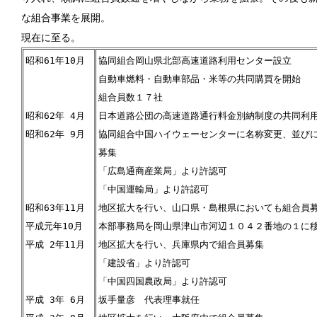
な組合事業を展開。
現在に至る。
昭和61年10月
協同組合岡山県北部高速道路利用センター設立
自動車燃料・自動車部品・米等の共同購買を開始
組合員数１７社
昭和62年 4月
日本道路公団の高速道路通行料金別納制度の共同利
昭和62年 9月
協同組合中国ハイウェーセンターに名称変更、並び
募集
「広島通商産業局」より許認可
「中国運輸局」より許認可
昭和63年11月
地区拡大を行い、山口県・島根県においても組合員
平成元年10月
本部事務局を岡山県津山市河辺１０４２番地の１に
平成 2年11月
地区拡大を行い、兵庫県内で組合員募集
「建設省」より許認可
「中国四国農政局」より許認可
平成 3年 6月
坂手量彦 代表理事就任