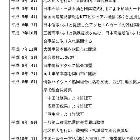
平成 3年 8月
地区拡大を行い、大阪府内で組合員募集
平成 3年 9月
日本石油・三菱石油と団体協約利用による給油カー
平成 5年 4月
全国高速道路情報をNTTビジュアル通信(株)と提携
平成 6年 3月
日本信販(株)と提携したアクセスＧカードの斡旋開
平成 7年10月
三菱商事(株)と業務提携を結び、日本高速通信(株
合事業に取り入れ展開する
平成 7年11月
大阪事業本部を吹田市に開設
平成 8年 3月
組合員数1,000社
平成 8年 4月
日本情報アクセス協会加盟
平成 8年 7月
岡山事業本部を岡山市に開設
平成 8年 8月
情報ハイウェイ協同組合に名称変更、並びに地区拡
県で組合員募集
「中国財務局」より許認可
「広島国税局」より許認可
「厚生省」より許認可
平成 9年 8月
一般第二種電気通信事業届出取得
地区拡大を行い、愛知県・宮城県で組合員募集
平成10年 1月
中国セルラー電話(株)と提携して、携帯電話の通話