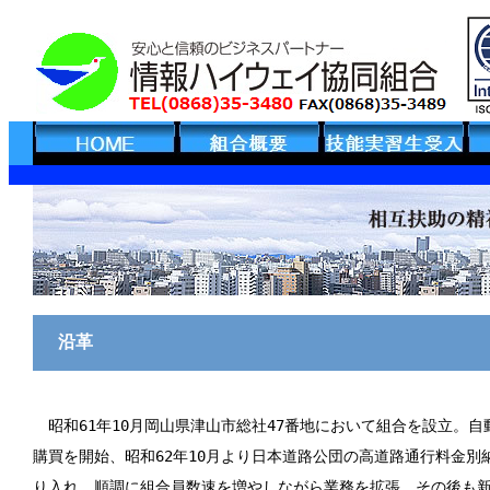
沿革
昭和61年10月岡山県津山市総社47番地において組合を設立。
購買を開始、昭和62年10月より日本道路公団の高道路通行料金別
り入れ、順調に組合員数速を増やしながら業務を拡張。その後も