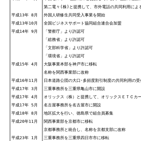
第二電々(株)と提携して、市外電話の共同利用によ
平成13年 8月
外国人研修生共同受入事業を開始
平成13年10月
全国ビジネスサポート協同組合連合会加盟
平成14年 9月
「警察庁」より許認可
「総務省」より許認可
「文部科学省」より許認可
「環境省」より許認可
平成15年 4月
大阪事業本部を神戸市に移転
名称を関西事業部に改称
平成16年11月
日本道路公団の大口･多頻度割引制度の共同利用の受
平成17年 3月
三重事務所を三重県亀山市に開設
平成17年 4月
オリックス（株）と提携して、オリックスＥＴＣカ
平成17年 5月
名古屋事務所を名古屋市に開設
平成18年 8月
地区拡大を行い、徳島県で組合員募集
平成20年11月
関西事業部を京都市に移転
京都事務所と統合し、名称を京都支部に改称
平成23年 1月
三重事務所を三重県四日市市に移転