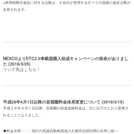
※車両制限令違反に対する点数は、６会社が管理するすべての道路の違反点数が
合算されます。
NEXCOよりETC2.0車載器購入助成キャンペーンの発表がありまし
た (2016/3/25)
リンク先はこちら！
平成28年4月1日以降の首都圏料金体系変更について (2016/3/15)
平成２８年４月１日以降、首都圏の高速道路料金は、主に以下のとおり変更さ
れることとなりました。
◆料金水準・・・現行の高速自動車国道の大都市近郊区間の水準に統一