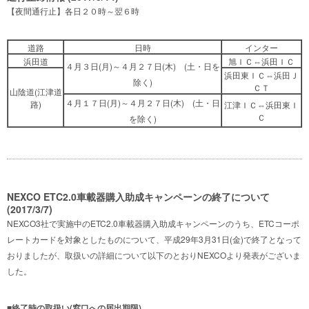
【夜間通行止】各日２０時～翌６時
道路
日時
インター
浜田道
旭ＩＣ⇔浜田ＩＣ
４月３日(月)～４月２７日(木)
(土・日を
浜田東ＩＣ⇔浜田Ｊ
除く)
ＣＴ
山陰道(江津道
４月１７日(月)～４月２７日(木)
(土・日
路)
江津ＩＣ⇔浜田東Ｉ
Ｃ
を除く)
NEXCO ETC2.0車載器購入助成キャンペーンの終了について
(2017/3/7)
NEXCO3社で実施中のETC2.0車載器購入助成キャンペーンのうち、ETCコーポ
レートカードを対象としたものについて、平成29年3月31日(金)で終了となって
おりましたが、取扱いの詳細について以下のとおりNEXCOより発表がございま
した。
■
終了時の取扱い(窓口への届出期限)