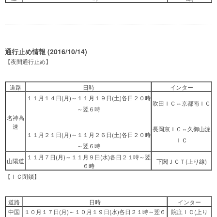
通行止め情報 (2016/10/14)
【夜間通行止め】
道路
日時
インター
１１月１４日(月)～１１月１９日(土)各日２０時
吹田ＩＣ⇔京都南ＩＣ
～翌６時
名神高
速
長岡京ＩＣ⇔久御山淀
１１月２１日(月)～１１月２６日(土)各日２０時
ＩＣ
～翌６時
１１月７日(月)～１１月９日(水)各日２１時～翌
山陽道
下関ＪＣＴ(上り線)
６時
【ＩＣ閉鎖】
道路
日時
インター
中国
１０月１７日(月)～１０月１９日(水)各日２１時～翌６
院庄ＩＣ(上り