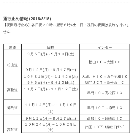
通行止め情報 (2016/8/15)
【夜間通行止め】各日夜２０時～翌朝６時※土・日・祝日の夜間は規制を行いま
せん。
道路
日時
インター
９月５日(月)～９月１０日(土)
松山ＩＣ⇔大洲ＩＣ
松山道
９月１２日(月)～９月１７日(土)
１０月３１日(月)～１１月２日(水)
大洲北只ＩＣ⇔西予宇和ＩＣ
９月５日(月)～９月１０日(土)
鳴門ＪＣＴ⇔高松西ＩＣ
１１月７日(月)～１１月１２日(土)
高松道
鳴門ＩＣ⇔高松西ＩＣ
１１月１４日(月)～１１月１９日
徳島道
鳴門ＪＣＴ⇔徳島ＩＣ
(土)
９月１２日(月)～９月１７日(土)
高知ＩＣ⇔須崎西ＩＣ
１０月２４日(月)～１０月２９日
南国ＩＣ下り線出口ﾗﾝﾌﾟ
高知道
(土)