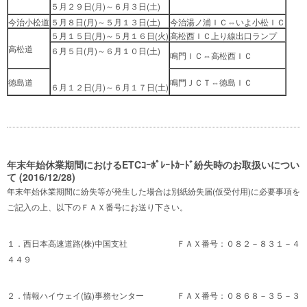
５月２９日(月)～６月３日(土)
今治小松道
５月８日(月)～５月１３日(土)
今治湯ノ浦ＩＣ⇔いよ小松ＩＣ
５月１５日(月)～５月１６日(火)
高松西ＩＣ上り線出口ランプ
高松道
６月５日(月)～６月１０日(土)
鳴門ＩＣ⇔高松西ＩＣ
徳島道
鳴門ＪＣＴ⇔徳島ＩＣ
６月１２日(月)～６月１７日(土)
年末年始休業期間におけるETCｺｰﾎﾟﾚｰﾄｶｰﾄﾞ紛失時のお取扱いについ
て (2016/12/28)
年末年始休業期間に紛失等が発生した場合は別紙紛失届(仮受付用)に必要事項を
ご記入の上、以下のＦＡＸ番号にお送り下さい。
１．西日本高速道路(株)中国支社 ＦＡＸ番号：０８２－８３１－４
４４９
２．情報ハイウェイ(協)事務センター ＦＡＸ番号：０８６８－３５－３