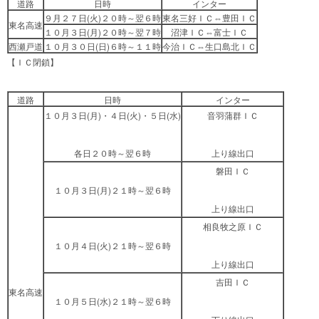
道路
日時
インター
９月２７日(火)２０時～翌６時
東名三好ＩＣ⇔豊田ＩＣ
東名高速
１０月３日(月)２０時～翌７時
沼津ＩＣ⇔富士ＩＣ
西瀬戸道
１０月３０日(日)６時～１１時
今治ＩＣ⇔生口島北ＩＣ
【ＩＣ閉鎖】
道路
日時
インター
１０月３日(月)・４日(火)・５日(水)
音羽蒲群ＩＣ
各日２０時～翌６時
上り線出口
磐田ＩＣ
１０月３日(月)２１時～翌６時
上り線出口
相良牧之原ＩＣ
１０月４日(火)２１時～翌６時
上り線出口
吉田ＩＣ
東名高速
１０月５日(水)２１時～翌６時