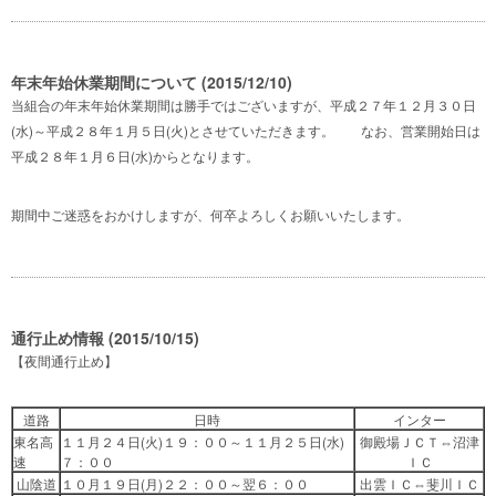
年末年始休業期間について (2015/12/10)
当組合の年末年始休業期間は勝手ではございますが、平成２７年１２月３０日
(水)～平成２８年１月５日(火)とさせていただきます。 なお、営業開始日は
平成２８年１月６日(水)からとなります。
期間中ご迷惑をおかけしますが、何卒よろしくお願いいたします。
通行止め情報 (2015/10/15)
【夜間通行止め】
道路
日時
インター
東名高
１１月２４日(火)１９：００～１１月２５日(水)
御殿場ＪＣＴ⇔沼津
速
７：００
ＩＣ
山陰道
１０月１９日(月)２２：００～翌６：００
出雲ＩＣ⇔斐川ＩＣ