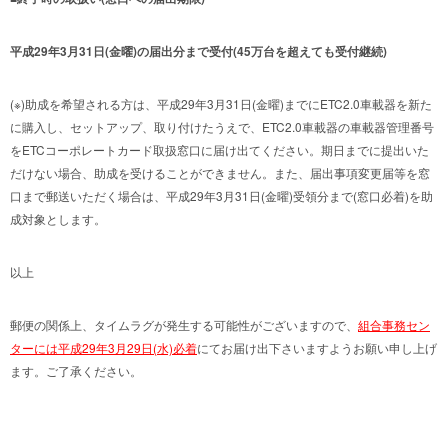
平成29年3月31日(金曜)の届出分まで受付(45万台を超えても受付継続)
(※)助成を希望される方は、平成29年3月31日(金曜)までにETC2.0車載器を新た
に購入し、セットアップ、取り付けたうえで、ETC2.0車載器の車載器管理番号
をETCコーポレートカード取扱窓口に届け出てください。期日までに提出いた
だけない場合、助成を受けることができません。また、届出事項変更届等を窓
口まで郵送いただく場合は、平成29年3月31日(金曜)受領分まで(窓口必着)を助
成対象とします。
以上
郵便の関係上、タイムラグが発生する可能性がございますので、
組合事務セン
ターには平成29年3月29日(水)必着
にてお届け出下さいますようお願い申し上げ
ます。ご了承ください。