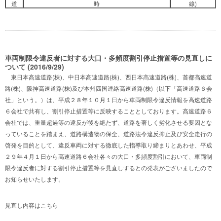
道
時
線)
車両制限令違反者に対する大口・多頻度割引停止措置等の見直しに
ついて (2016/9/29)
東日本高速道路(株)、中日本高速道路(株)、西日本高速道路(株)、首都高速道
路(株)、阪神高速道路(株)及び本州四国連絡高速道路(株)（以下「高速道路６会
社」という。）は、平成２８年１０月１日から車両制限令違反情報を高速道路
６会社で共有し、割引停止措置等に反映することとしております。高速道路６
会社では、重量超過等の違反が後を絶たず、道路を著しく劣化させる要因とな
っていることを踏まえ、道路構造物の保全、道路法令違反抑止及び安全走行の
啓発を目的として、違反車両に対する徹底した指導取り締まりとあわせ、平成
２９年４月１日から高速道路６会社各々の大口・多頻度割引において、車両制
限令違反者に対する割引停止措置等を見直しするとの発表がございましたので
お知らせいたします。
見直し内容は
こちら