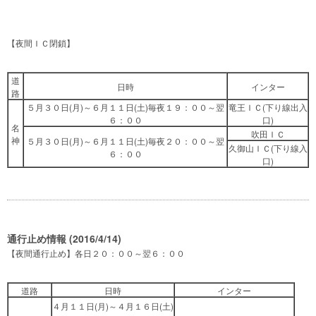
【夜間ＩＣ閉鎖】
道
日時
インター
路
５月３０日(月)～６月１１日(土)毎夜１９：００～翌
竜王ＩＣ(下り線出入
６：００
口)
名
吹田ＩＣ
神
５月３０日(月)～６月１１日(土)毎夜２０：００～翌
久御山ＩＣ(下り線入
６：００
口)
通行止め情報 (2016/4/14)
【夜間通行止め】各日２０：００～翌６：００
道路
日時
インター
４月１１日(月)～４月１６日(土)