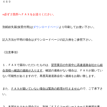
４８９
※必ず２箇所へＦＡＸをお送りください。
別紙紛失届(仮受付用)は
ダウンロードページ
より印刷してお使い下さい。
記入方法が不明の場合はダウンロードページの記入例をご参照下さい。
《注意事項》
１．ＦＡＸで届出いただいたものは、
翌営業日の午前中に高速道路会社から組
合員様へ確認の連絡が入ります
。確認の連絡がない場合は、ＦＡＸが届いてい
ない可能性がありますので、再度高速道路会社へ連絡をお願い致します。
また、
ＦＡＸが届いていない場合は緊急の処理が行えません
ので、ご了承下さ
い。
２．本届出をされた場合でも、別途「ＥＴＣコーポレートカード各種届出書」