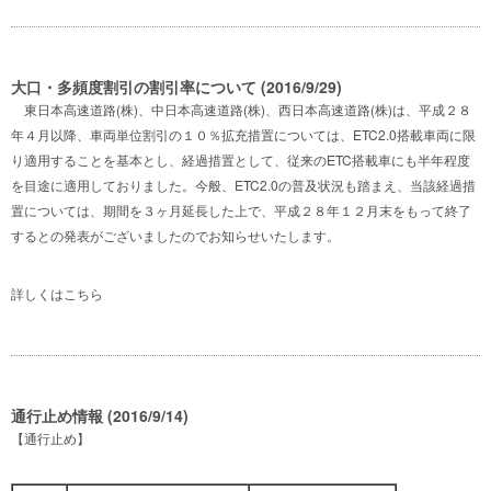
大口・多頻度割引の割引率について (2016/9/29)
東日本高速道路(株)、中日本高速道路(株)、西日本高速道路(株)は、平成２８
年４月以降、車両単位割引の１０％拡充措置については、ETC2.0搭載車両に限
り適用することを基本とし、経過措置として、従来のETC搭載車にも半年程度
を目途に適用しておりました。今般、ETC2.0の普及状況も踏まえ、当該経過措
置については、期間を３ヶ月延長した上で、平成２８年１２月末をもって終了
するとの発表がございましたのでお知らせいたします。
詳しくは
こちら
通行止め情報 (2016/9/14)
【通行止め】