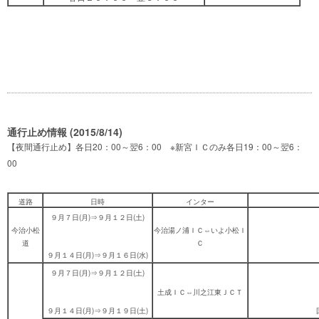
通行止め情報 (2015/8/14)
【夜間通行止め】各日20：00～翌6：00 ※新宮ＩＣのみ各日19：00～翌6：
00
道路
日時
インター
９月７日(月)⇒９月１２日(土)
今治小松
今治湯ノ浦ＩＣ⇔いよ小松Ｉ
道
Ｃ
９月１４日(月)⇒９月１６日(水)
９月７日(月)⇒９月１２日(土)
土成ＩＣ⇔川之江東ＪＣＴ
９月１４日(月)⇒９月１９日(土)