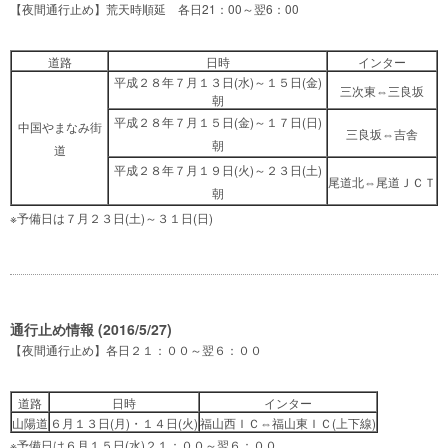
【夜間通行止め】荒天時順延 各日21：00～翌6：00
道路
日時
インター
平成２８年７月１３日(水)～１５日(金)
三次東⇔三良坂
朝
平成２８年７月１５日(金)～１７日(日)
中国やまなみ街
三良坂⇔吉舎
朝
道
平成２８年７月１９日(火)～２３日(土)
尾道北⇔尾道ＪＣＴ
朝
※予備日は７月２３日(土)～３１日(日)
通行止め情報 (2016/5/27)
【夜間通行止め】各日２１：００～翌６：００
道路
日時
インター
山陽道
６月１３日(月)・１４日(火)
福山西ＩＣ⇔福山東ＩＣ(上下線)
※予備日は６月１５日(水)２１：００～翌６：００