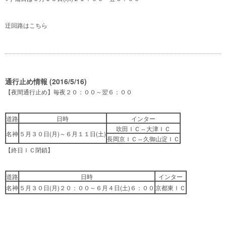
迂回路は
こちら
通行止め情報 (2016/5/16)
【夜間通行止め】毎夜２０：００～翌６：００
道路
日時
インター
吹田ＩＣ⇔大津ＩＣ
名神
５月３０日(月)～６月１１日(土)
長岡京ＩＣ⇔久御山淀ＩＣ
【終日ＩＣ閉鎖】
道路
日時
インター
名神
５月３０日(月)２０：００～６月４日(土)６：００
京都東ＩＣ