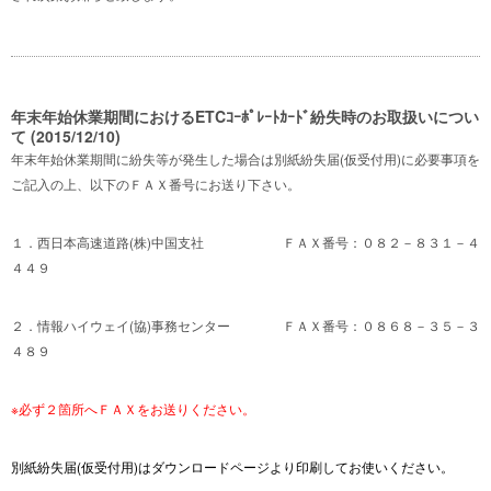
年末年始休業期間におけるETCｺｰﾎﾟﾚｰﾄｶｰﾄﾞ紛失時のお取扱いについ
て (2015/12/10)
年末年始休業期間に紛失等が発生した場合は別紙紛失届(仮受付用)に必要事項を
ご記入の上、以下のＦＡＸ番号にお送り下さい。
１．西日本高速道路(株)中国支社 ＦＡＸ番号：０８２－８３１－４
４４９
２．情報ハイウェイ(協)事務センター ＦＡＸ番号：０８６８－３５－３
４８９
※必ず２箇所へＦＡＸをお送りください。
別紙紛失届(仮受付用)はダウンロードページより印刷してお使いください。