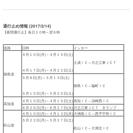
通行止め情報 (2017/2/14)
【夜間通行止】各日２０時～翌６時
道路
日時
インター
４月１０日(月)～４月１５日(土)
土成ＩＣ⇔川之江東ＪＣＴ
４月１７日(月)～４月２２日(土)
徳島道
５月８日(月)～５月１３日(土)
徳島ＩＣ⇔脇町ＩＣ
５月１５日(月)～５月２０日(土)
４月１０日(月)～４月１５日(土)
高知ＩＣ⇔須崎西ＩＣ
高知道
６月２６日(月)～６月２７日(火)
川之江東ＪＣＴ Ｂランプ
４月１０日(月)～４月１３日(木)
大洲南ＩＣ⇔西予宇和ＩＣ
５月２２日(月)～５月２７日(土)
松山道
松山ＩＣ⇔大洲北ＩＣ