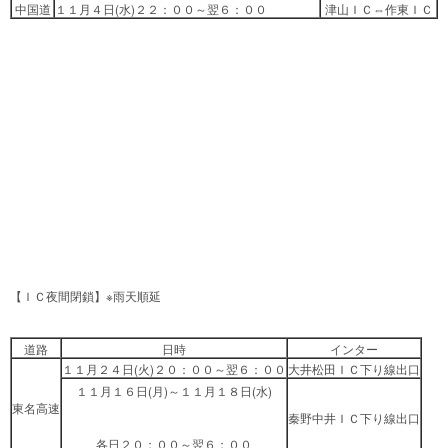
中国道
１１月４日(水)２２：００～翌６：００
津山ＩＣ⇔作東ＩＣ
【ＩＣ夜間閉鎖】※雨天順延
道路
日時
インター
１１月２４日(火)２０：００～翌６：００
大井松田ＩＣ下り線出口
１１月１６日(月)～１１月１８日(水)
東名高速
秦野中井ＩＣ下り線出口
各日２０：００～翌６：００