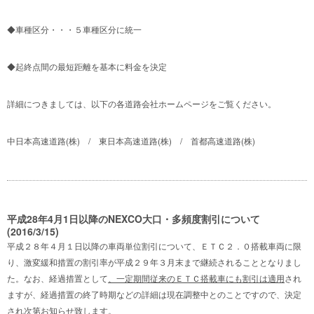
◆車種区分・・・５車種区分に統一
◆起終点間の最短距離を基本に料金を決定
詳細につきましては、以下の各道路会社ホームページをご覧ください。
中日本高速道路(株)
/
東日本高速道路(株)
/
首都高速道路(株)
平成28年4月1日以降のNEXCO大口・多頻度割引について
(2016/3/15)
平成２８年４月１日以降の車両単位割引について、ＥＴＣ２．０搭載車両に限
り、激変緩和措置の割引率が平成２９年３月末まで継続されることとなりまし
た。なお、経過措置として
、一定期間従来のＥＴＣ搭載車にも割引は適用
され
ますが、経過措置の終了時期などの詳細は現在調整中とのことですので、決定
され次第お知らせ致します。