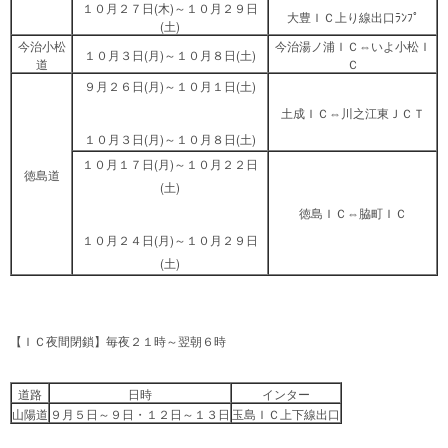
１０月２７日(木)～１０月２９日
大豊ＩＣ上り線出口ﾗﾝﾌﾟ
(土)
今治小松
今治湯ノ浦ＩＣ⇔いよ小松Ｉ
１０月３日(月)～１０月８日(土)
道
Ｃ
９月２６日(月)～１０月１日(土)
土成ＩＣ⇔川之江東ＪＣＴ
１０月３日(月)～１０月８日(土)
１０月１７日(月)～１０月２２日
徳島道
(土)
徳島ＩＣ⇔脇町ＩＣ
１０月２４日(月)～１０月２９日
(土)
【ＩＣ夜間閉鎖】毎夜２１時～翌朝６時
道路
日時
インター
山陽道
９月５日～９日・１２日～１３日
玉島ＩＣ上下線出口