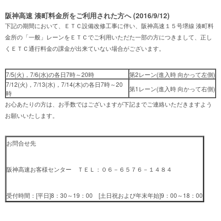
阪神高速 湊町料金所をご利用された方へ (2016/9/12)
下記の期間において、ＥＴＣ設備改修工事に伴い、阪神高速１５号堺線 湊町料
金所の「一般」レーンをＥＴＣでご利用いただた一部の方につきまして、正し
くＥＴＣ通行料金の課金が出来ていない場合がございます。
7/5(火)，7/6(水)の各日7時～20時
第2レーン(進入時 向かって左側)
7/12(火)，7/13(水)，7/14(木)の各日7時～20
第1レーン(進入時 向かって右側)
時
お心あたりの方は、お手数ではございますが下記までご連絡いただきますよう
お願いいたします。
お問合せ先
阪神高速お客様センター ＴＥＬ：０６－６５７６－１４８４
受付時間：[平日]8：30～19：00 [土日祝および年末年始]9：00～18：00