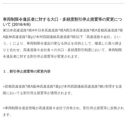
車両制限令違反者に対する大口・多頻度割引停止措置等の変更につ
いて (2016/4/6)
東日本高速道路?梶A中日本高速道路?梶A西日本高速道路?梶A首都高速道路?梶
A阪神高速道路?葛yび本州四国連絡高速道路?梶i以下「高速道路６会社」とい
う。）により、車両制限令違反の更なる抑止を目的として、徹底した取り締ま
りと合わせ、高速道路６会社各々の大口・多頻度割引制度において、車両制限
令違反者に対する割引停止措置等が変更されます。
１．割引停止措置等の変更内容
○首都高速道路?梶A阪神高速道路?葛yび本州四国連絡高速道路?鰍ｪ管理する道
路においても割引停止措置等が適用されます。
○車両制限令違反情報が高速道路６会社で共有され、割引停止措置等に反映され
ます。