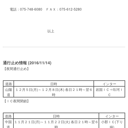
電話：075-748-6080 ＦＡＸ：075-612-5280
以上
通行止め情報 (2016/11/14)
【夜間通行止め】
道路
日時
インター
山陽
１２月５日(月)～１２月８日(木) 各日２１時～翌６
岩国ＩＣ⇒玖珂Ｉ
道
時
Ｃ
【ＩＣ夜間閉鎖】
道路
日時
インター
中国
１１月２１日(月)～１１月２２日(火) 各日２１時～翌６
小郡ＩＣ(下り
道
時
線)