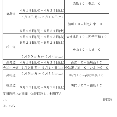
徳島ＩＣ⇔美馬ＩＣ
４月１８日(月)～４月２３日(土)
徳島道
５月９日(月)～５月１４日(土)
脇町ＩＣ⇔川之江東ＪＣＴ
５月１６日(月)～５月２１日(土)
４月１１日(月)～４月１３日(水)
大洲北只ＩＣ⇔西予宇和ＩＣ
５月２３日(月)～５月２８日(土)
松山道
松山ＩＣ⇔大洲ＩＣ
５月３０日(月)～６月４日(土)
高知道
４月１８日(月)～４月２３日(土)
高知ＩＣ⇔須崎西ＩＣ
今治小松道
５月９日(月)～５月１４日(土)
今治湯ノ浦ＩＣ⇔いよ小松ＩＣ
６月６日(月)～６月１１日(土)
高松道
鳴門ＩＣ⇔高松中央ＩＣ
徳島道
鳴門ＪＣＴ⇔徳島ＩＣ
６月１３日(月)～６月１８日(土)
夜間通行止め期間中は迂回路をご利用下さ
い。 迂回路
は
こちら