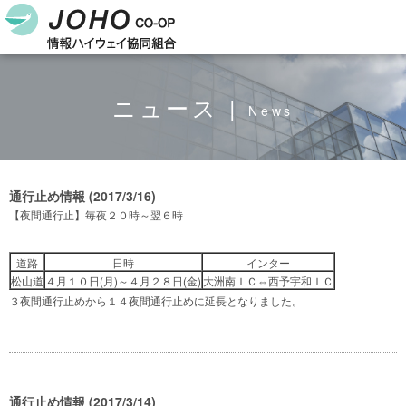
ニュース |
News
通行止め情報 (2017/3/16)
【夜間通行止】毎夜２０時～翌６時
道路
日時
インター
松山道
４月１０日(月)～４月２８日(金)
大洲南ＩＣ⇔西予宇和ＩＣ
３夜間通行止めから１４夜間通行止めに延長となりました。
通行止め情報 (2017/3/14)