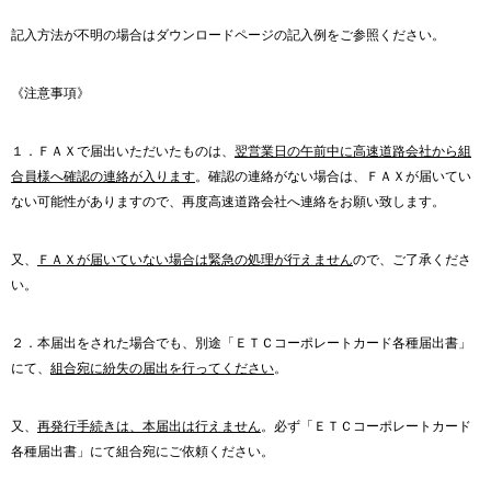
記入方法が不明の場合はダウンロードページの記入例をご参照ください。
《注意事項》
１．ＦＡＸで届出いただいたものは、
翌営業日の午前中に高速道路会社から組
合員様へ確認の連絡が入ります
。確認の連絡がない場合は、ＦＡＸが届いてい
ない可能性がありますので、再度高速道路会社へ連絡をお願い致します。
又、
ＦＡＸが届いていない場合は緊急の処理が行えません
ので、ご了承くださ
い。
２．本届出をされた場合でも、別途「ＥＴＣコーポレートカード各種届出書」
にて、
組合宛に紛失の届出を行ってください
。
又、
再発行手続きは、本届出は行えません
。必ず「ＥＴＣコーポレートカード
各種届出書」にて組合宛にご依頼ください。