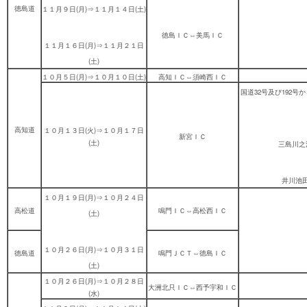
徳島道
１１月９日(月)⇒１１月１４日(土)
徳島ＩＣ⇔美馬ＩＣ
１１月１６日(月)⇒１１月２１日
(土)
１０月５日(月)⇒１０月１０日(土)
高知ＩＣ⇔須崎西ＩＣ
国道32号及び192
高知道
１０月１３日(火)⇒１０月１７日
新宮ＩＣ
(土)
三島川之
井川池田
１０月１９日(月)⇒１０月２４日
高松道
鳴門ＩＣ⇔高松西ＩＣ
(土)
１０月２６日(月)⇒１０月３１日
徳島道
鳴門ＪＣＴ⇔徳島ＩＣ
(土)
１０月２６日(月)⇒１０月２８日
大洲北只ＩＣ⇔西予宇和ＩＣ
(水)